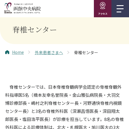
アクセス
脊椎センター
Home
外来患者さまへ
脊椎センター
脊椎センターでは、日本脊椎脊髄病学会認定の脊椎脊髄外
科指導医5名（橋本友幸名誉院長・金山雅弘病院長・大羽文
博診療部長・嶋村之利脊椎センター長・河野通快脊椎内視鏡
センター長）と3名の脊椎外科医（深瀬昌悟医長・深田翔太
郎医長・塩田浩平医長）が診療を担当しています。8名の脊椎
外科医による診療体制は、北大・札幌医大・旭川医大の3大