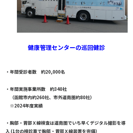
健康管理センターの巡回健診
・年間受診者数 約20,000名
・年間実施事業所数 約340社
（函館市内約260社、市外道南圏約80社）
※2024年度実績
・胸部・胃部Ｘ線検査は道南圏でいち早くデジタル撮影を導
入 (1台の検診車で胸部・胃部Ｘ線装置を完備）