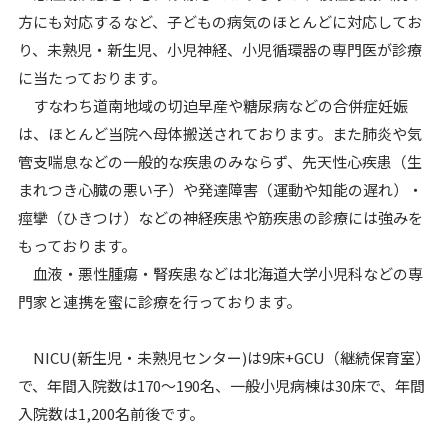
方にも対応するなど、子どもの病気のほとんどに対応してお
り、未熟児・新生児、小児神経、小児循環器の専門医が診療
に当たっております。
すなわち道南地域の切迫早産や糖尿病などの合併症妊娠
は、ほとんど当院へ母体搬送されております。また肺炎や気
管支喘息などの一般的な疾患のみならず、先天性心疾患（生
まれつき心臓の悪い子）や発達障害（運動や知能の遅れ）・
痙攣（ひきつけ）などの神経疾患や筋疾患の診療には強みを
もっております。
血液・悪性腫瘍・腎疾患などは北海道大学小児科などの専
門家と連携を蜜に診療を行っております。
NICU(新生児・未熟児センター)は9床+GCU（継続保育室）
で、年間入院数は170～190名、一般小児病棟は30床で、年間
入院数は1,200名前後です。