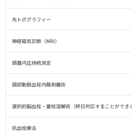
光トポグラフィー
神経磁気診断（MRI）
頭蓋内圧持続測定
頸部動脈血栓内膜剥離術
選択的脳血栓・塞栓溶解術（終日対応することができる
抗血栓療法