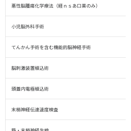
悪性脳腫瘍化学療法（経ｎｓあ口薬のみ）
小児脳外科手術
てんかん手術を含む機能的脳神経手術
脳刺激装置植込術
頭蓋内電極植込術
末梢神経伝達速度検査
筋・末梢神経生検